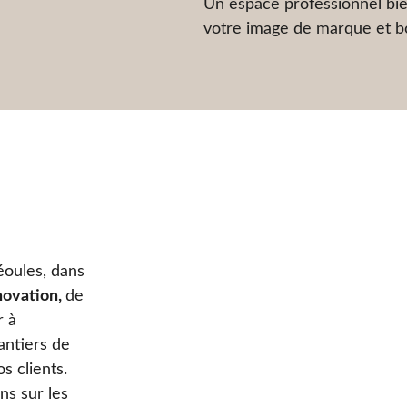
Un espace professionnel bie
votre image de marque et bo
éoules, dans
novation,
de
r à
antiers de
s clients.
ns sur les